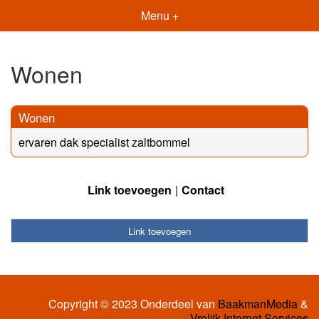
Menu +
Wonen
Wonen
ervaren dak specialist zaltbommel
Link toevoegen
Contact
Link toevoegen
Copyright © 2023 Onderdeel van
BaakmanMedia
&
Vrolijk Internet Services